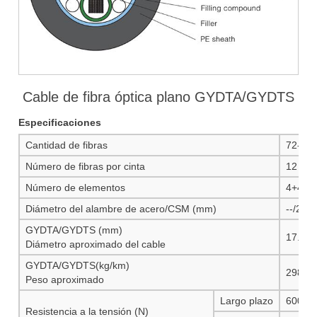
Cable de fibra óptica plano GYDTA/GYDTS
Especificaciones
Cantidad de fibras
72-19
Número de fibras por cinta
12
Número de elementos
4+4
Diámetro del alambre de acero/CSM (mm)
--/2.3
GYDTA/GYDTS (mm)
17.7/1
Diámetro aproximado del cable
GYDTA/GYDTS(kg/km)
298/3
Peso aproximado
Largo plazo
600
Resistencia a la tensión (N)