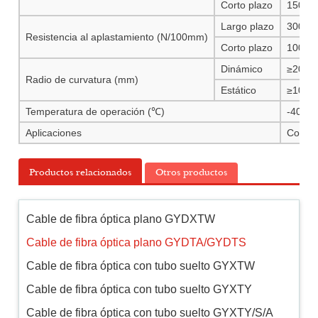
Corto plazo
1500~
Largo plazo
300
Resistencia al aplastamiento (N/100mm)
Corto plazo
1000
Dinámico
≥20× d
Radio de curvatura (mm)
Estático
≥10× d
Temperatura de operación (℃)
-40 --
Aplicaciones
Coloca
Productos relacionados
Otros productos
Cable de fibra óptica plano GYDXTW
Cable de fibra óptica plano GYDTA/GYDTS
Cable de fibra óptica con tubo suelto GYXTW
Cable de fibra óptica con tubo suelto GYXTY
Cable de fibra óptica con tubo suelto GYXTY/S/A